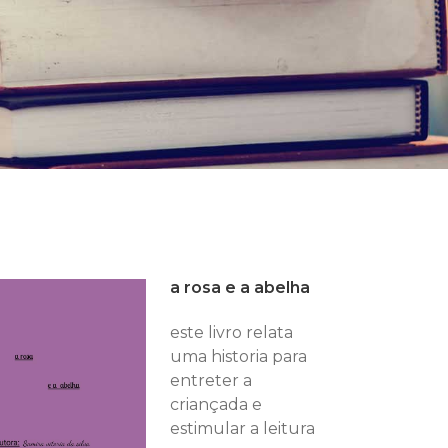
a rosa e a abelha
este livro relata
uma historia para
entreter a
criançada e
estimular a leitura