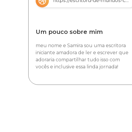
https://escritora-de-mundos-copy-89e758e4.base44.app
Um pouco sobre mim
meu nome e Samira sou uma escritora
iniciante amadora de ler e escrever que
adoraria compartilhar tudo isso com
vocês e inclusive essa linda jornada!