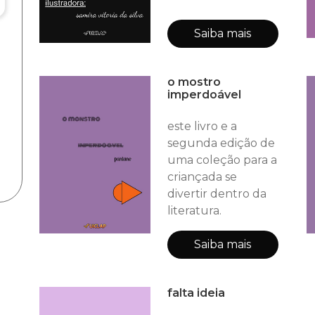
Saiba mais
o mostro
imperdoável
este livro e a
segunda edição de
uma coleção para a
criançada se
divertir dentro da
literatura.
Saiba mais
falta ideia