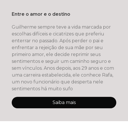
Entre o amor e o destino
Guilherme sempre teve a vida marcada por
escolhas difíceis e cicatrizes que preferiu
enterrar no passado. Após perder o pai e
enfrentar a rejeição de sua mãe por seu
primeiro amor, ele decide reprimir seus
sentimentos e seguir um caminho seguro e
sem vínculos. Anos depois, aos 29 anos e com
uma carreira estabelecida, ele conhece Rafa,
um novo funcionário que desperta nele
sentimentos há muito sufo
Saiba mais