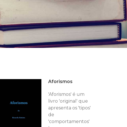
Aforismos
'Aforismos' é um
livro 'original' que
apresenta os 'tipos'
de
'comportamentos'