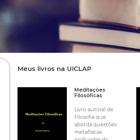
Meus livros na UICLAP
Meditações
Filosóficas
Livro autoral de
Filosofia que
aborda questões
metafísicas
profundas da