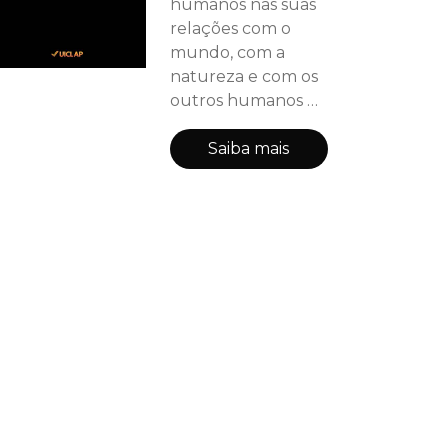
humanos nas suas
relações com o
mundo, com a
natureza e com os
outros humanos de
acordo com a
'Antropologia
Saiba mais
Filosófica'
Vivenciada e o
Naturalismo basilar
do Livro
Meditações
Filosóficas.
Apresentam-se
'máximas' ou
'sentenças',
essencialmente
filosóficas, que, de
forma direta,