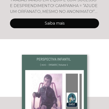
E DESPRENDIMENTO! CAMPANHA = ‘’AJUDE
UM ORFANATO, MESMO NO ANONIMATO!’’
LEIA BONS LIVROS! LEIA A BÍBLIA! ALÉM DE
OBTEREM CRÉDITO E
Saiba mais