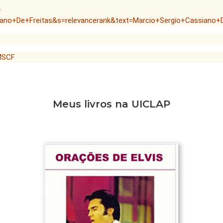
-
ano+De+Freitas&s=relevancerank&text=Marcio+Sergio+Cassiano+D
/MSCF
Meus livros na UICLAP