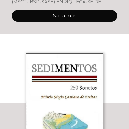
(MSCF-IBSD-SASE) ENRIQUEÇA-SE DE
SABEDORIA! VIVE!!! SIBREVIVA AO
Saiba mais