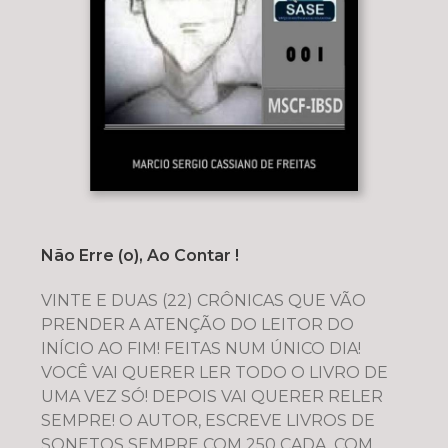
Não Erre (o), Ao Contar !
VINTE E DUAS (22) CRÔNICAS QUE VÃO
PRENDER A ATENÇÃO DO LEITOR DO
INÍCIO AO FIM! FEITAS NUM ÚNICO DIA!
VOCÊ VAI QUERER LER TODO O LIVRO DE
UMA VEZ SÓ! DEPOIS VAI QUERER RELER
SEMPRE! O AUTOR, ESCREVE LIVROS DE
SONETOS SEMPRE COM 250 CADA, COM