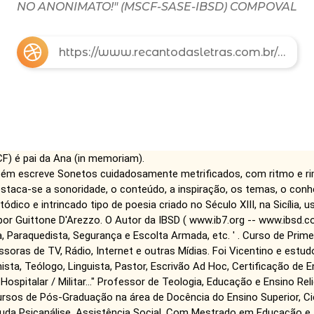
NO ANONIMATO!" (MSCF-SASE-IBSD) COMPOVAL
https://www.recantodasletras.com.br/autores/marciofreitas
F) é pai da Ana (in memoriam).
ambém escreve Sonetos cuidadosamente metrificados, com ritmo e ri
staca-se a sonoridade, o conteúdo, a inspiração, os temas, o conheci
dico e intrincado tipo de poesia criado no Século XIII, na Sicília, 
r Guittone D'Arezzo. O Autor da IBSD ( www.ib7.org -- www.ibsd.com
ta, Paraquedista, Segurança e Escolta Armada, etc. ' . Curso de Prim
soras de TV, Rádio, Internet e outras Mídias. Foi Vicentino e estu
nista, Teólogo, Linguista, Pastor, Escrivão Ad Hoc, Certificação de 
Hospitalar / Militar..." Professor de Teologia, Educação e Ensino Rel
 cursos de Pós-Graduação na área de Docência do Ensino Superior, Ci
studa Psicanálise, Assistência Social. Com Mestrado em Educação 