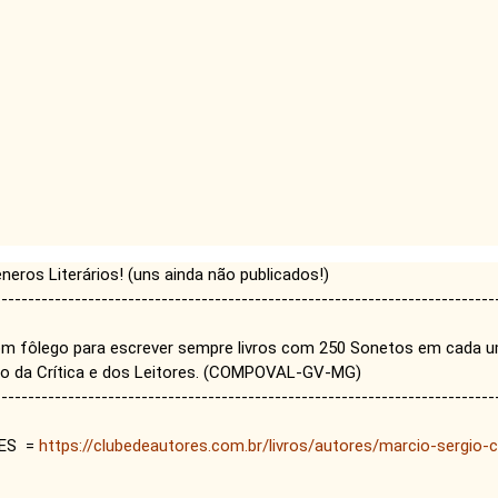
êneros Literários! (uns ainda não publicados!)
---------------------------------------------------------------------------
m fôlego para escrever sempre livros com 250 Sonetos em cada um
ão da Crítica e dos Leitores. (COMPOVAL-GV-MG)
---------------------------------------------------------------------------
RES =
https://clubedeautores.com.br/livros/autores/marcio-sergio-