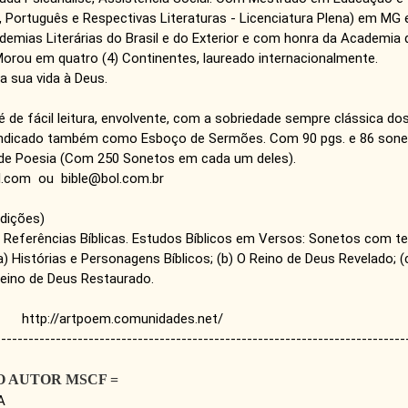
s, Português e Respectivas Literaturas - Licenciatura Plena) em M
mias Literárias do Brasil e do Exterior e com honra da Academia d
 Morou em quatro (4) Continentes, laureado internacionalmente.
a sua vida à Deus.
" é de fácil leitura, envolvente, com a sobriedade sempre clássica d
 indicado também como Esboço de Sermões. Com 90 pgs. e 86 sonet
s de Poesia (Com 250 Sonetos em cada um deles).
l.com ou bible@bol.com.br
Edições)
 Referências Bíblicas. Estudos Bíblicos em Versos: Sonetos com tema
a) Histórias e Personagens Bíblicos; (b) O Reino de Deus Revelado; (
eino de Deus Restaurado.
 http://artpoem.comunidades.net/
---------------------------------------------------------------------------
O AUTOR MSCF =
A