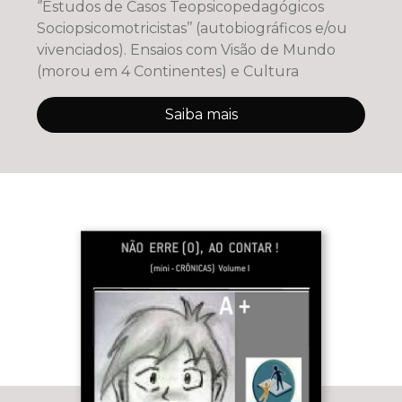
‘’Estudos de Casos Teopsicopedagógicos
Sociopsicomotricistas’’ (autobiográficos e/ou
vivenciados). Ensaios com Visão de Mundo
(morou em 4 Continentes) e Cultura
Saiba mais