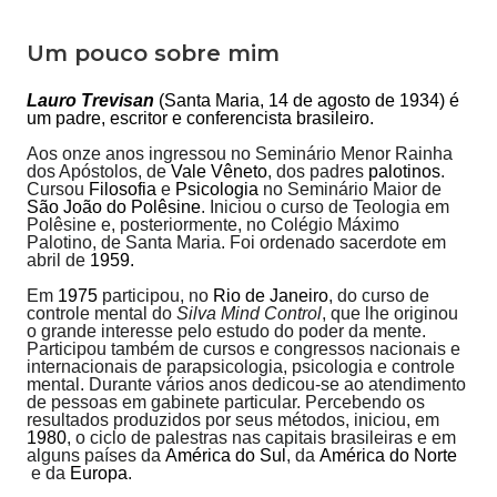
Um pouco sobre mim
Lauro Trevisan
(
Santa Maria
,
14 de agosto
de
1934
) é
um
padre
,
escritor
e conferencista
brasileiro
.
Aos onze anos ingressou no Seminário Menor Rainha
dos Apóstolos, de
Vale Vêneto
, dos padres
palotinos
.
Cursou
Filosofia
e
Psicologia
no Seminário Maior de
São João do Polêsine
. Iniciou o curso de Teologia em
Polêsine e, posteriormente, no Colégio Máximo
Palotino, de Santa Maria. Foi ordenado sacerdote em
abril de
1959.
Em
1975
participou, no
Rio de Janeiro
, do curso de
controle mental do
Silva Mind Control
, que lhe originou
o grande interesse pelo estudo do poder da mente.
Participou também de cursos e congressos nacionais e
internacionais de parapsicologia, psicologia e controle
mental. Durante vários anos dedicou-se ao atendimento
de pessoas em gabinete particular. Percebendo os
resultados produzidos por seus métodos, iniciou, em
1980
, o ciclo de palestras nas capitais brasileiras e em
alguns países da
América do Sul
, da
América do Norte
e da
Europa
.