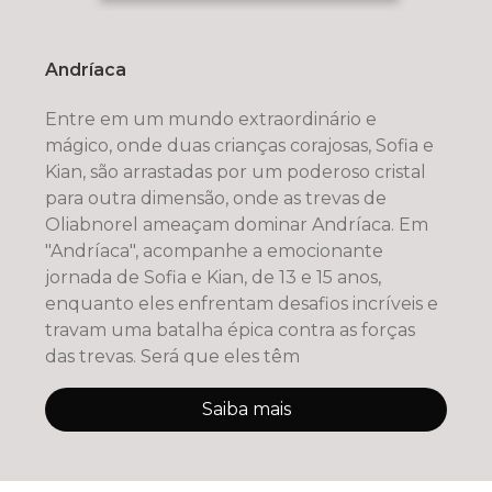
Andríaca
Entre em um mundo extraordinário e
mágico, onde duas crianças corajosas, Sofia e
Kian, são arrastadas por um poderoso cristal
para outra dimensão, onde as trevas de
Oliabnorel ameaçam dominar Andríaca. Em
"Andríaca", acompanhe a emocionante
jornada de Sofia e Kian, de 13 e 15 anos,
enquanto eles enfrentam desafios incríveis e
travam uma batalha épica contra as forças
das trevas. Será que eles têm
Saiba mais