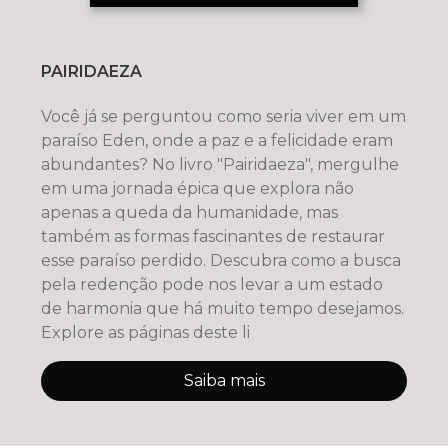
PAIRIDAEZA
Você já se perguntou como seria viver em um
paraíso Eden, onde a paz e a felicidade eram
abundantes? No livro "Pairidaeza", mergulhe
em uma jornada épica que explora não
apenas a queda da humanidade, mas
também as formas fascinantes de restaurar
esse paraíso perdido. Descubra como a busca
pela redenção pode nos levar a um estado
de harmonia que há muito tempo desejamos.
Explore as páginas deste li
Saiba mais