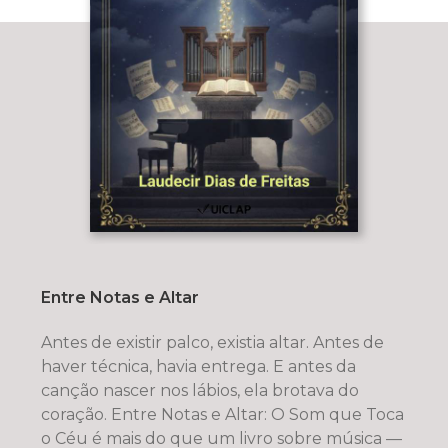
Entre Notas e Altar
Antes de existir palco, existia altar. Antes de
haver técnica, havia entrega. E antes da
canção nascer nos lábios, ela brotava do
coração. Entre Notas e Altar: O Som que Toca
o Céu é mais do que um livro sobre música —