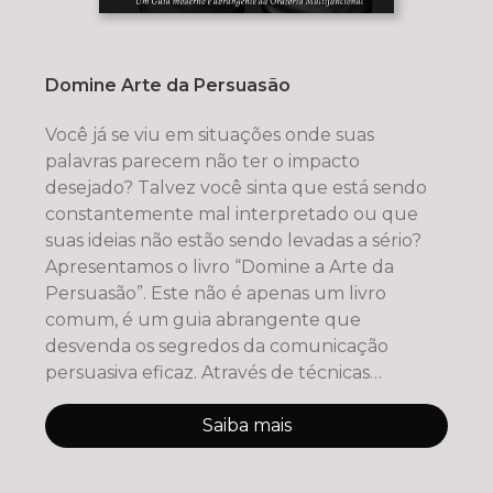
Domine Arte da Persuasão
Você já se viu em situações onde suas
palavras parecem não ter o impacto
desejado? Talvez você sinta que está sendo
constantemente mal interpretado ou que
suas ideias não estão sendo levadas a sério?
Apresentamos o livro “Domine a Arte da
Persuasão”. Este não é apenas um livro
comum, é um guia abrangente que
desvenda os segredos da comunicação
persuasiva eficaz. Através de técnicas
comprovadas e e
Saiba mais