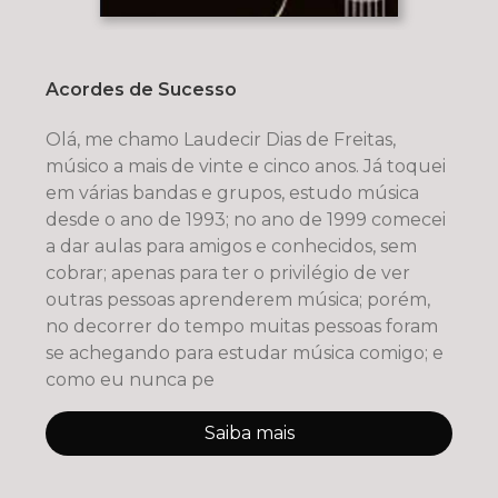
Acordes de Sucesso
Olá, me chamo Laudecir Dias de Freitas,
músico a mais de vinte e cinco anos. Já toquei
em várias bandas e grupos, estudo música
desde o ano de 1993; no ano de 1999 comecei
a dar aulas para amigos e conhecidos, sem
cobrar; apenas para ter o privilégio de ver
outras pessoas aprenderem música; porém,
no decorrer do tempo muitas pessoas foram
se achegando para estudar música comigo; e
como eu nunca pe
Saiba mais