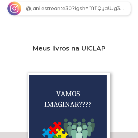
@jani.estreante30?igsh=MTQyaWg3ZGRiY3NqMQ==
Meus livros na UICLAP