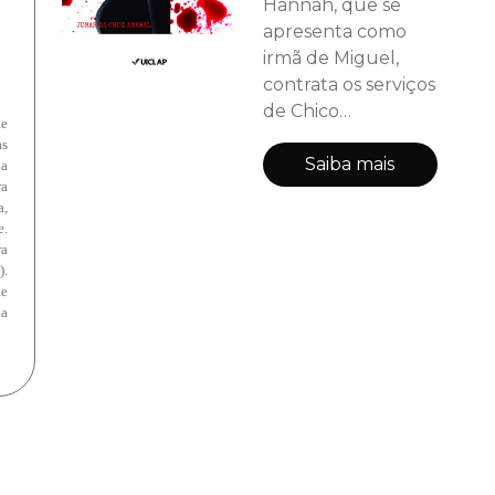
Hannah, que se
apresenta como
irmã de Miguel,
contrata os serviços
de Chico
de
Boaventura,
as
delegado
Saiba mais
la
a
aposentado da
a,
Polícia Federal,
e.
que, para distrair a
ra
cabeça, trabalha
).
de
como detetive
a
particular. Uma
segunda morte
acontece. E não vai
parar por aí. Uma
prostituta está
matando homens
da alta sociedade.