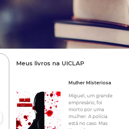
Meus livros na UICLAP
Mulher Misteriosa
Miguel, um grande
empresário, foi
morto por uma
mulher. A polícia
está no caso. Mas