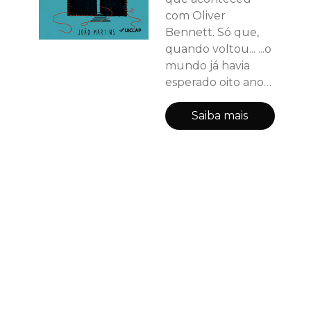
com Oliver
Bennett. Só que,
quando voltou... ...o
mundo já havia
esperado oito anos.
Agora, Caleb
precisa descobrir
Saiba mais
onde o irmão
esteve antes que a
mesma porta se
abra outra vez.
Porque existe um
lugar onde
crianças
desaparecidas
continuam
esperando. E ele
nunca devolve