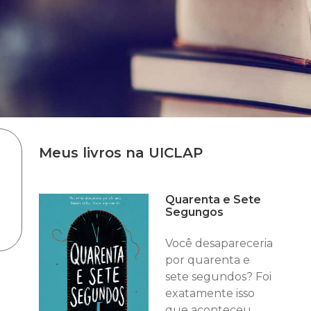
Meus livros na UICLAP
Quarenta e Sete
Segungos
Você desapareceria
por quarenta e
sete segundos? Foi
exatamente isso
que aconteceu