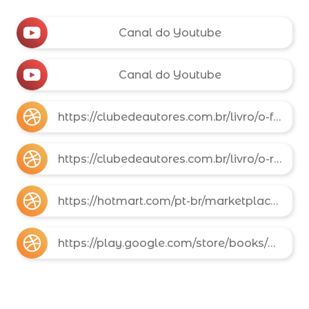
Canal do Youtube
Canal do Youtube
https://clubedeautores.com.br/livro/o-ferro-e-o-barro-o-legado-imperial-de-roma-e-a-ascensao-dos-estados-unidos
https://clubedeautores.com.br/livro/o-rugido-das-eras-o-despertar-das-bestas-e-a-orde-m-final
https://hotmart.com/pt-br/marketplace/produtos/colecao-de-livros-digitais-sobre-teologia-referencia-biblica-geografia-e-historia-estudo-biblico-escatologia/R106358209A
https://play.google.com/store/books/details?id=JSnrEQAAQBAJ