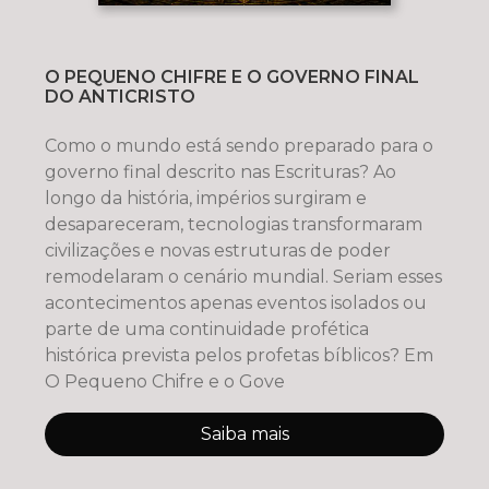
O PEQUENO CHIFRE E O GOVERNO FINAL
DO ANTICRISTO
Como o mundo está sendo preparado para o
governo final descrito nas Escrituras? Ao
longo da história, impérios surgiram e
desapareceram, tecnologias transformaram
civilizações e novas estruturas de poder
remodelaram o cenário mundial. Seriam esses
acontecimentos apenas eventos isolados ou
parte de uma continuidade profética
histórica prevista pelos profetas bíblicos? Em
O Pequeno Chifre e o Gove
Saiba mais