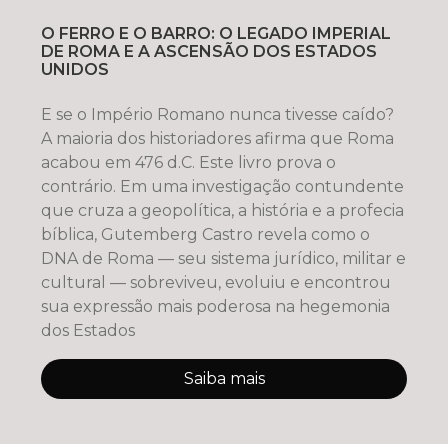
O FERRO E O BARRO: O LEGADO IMPERIAL
DE ROMA E A ASCENSÃO DOS ESTADOS
UNIDOS
E se o Império Romano nunca tivesse caído?
A maioria dos historiadores afirma que Roma
acabou em 476 d.C. Este livro prova o
contrário. Em uma investigação contundente
que cruza a geopolítica, a história e a profecia
bíblica, Gutemberg Castro revela como o
DNA de Roma — seu sistema jurídico, militar e
cultural — sobreviveu, evoluiu e encontrou
sua expressão mais poderosa na hegemonia
dos Estados
Saiba mais