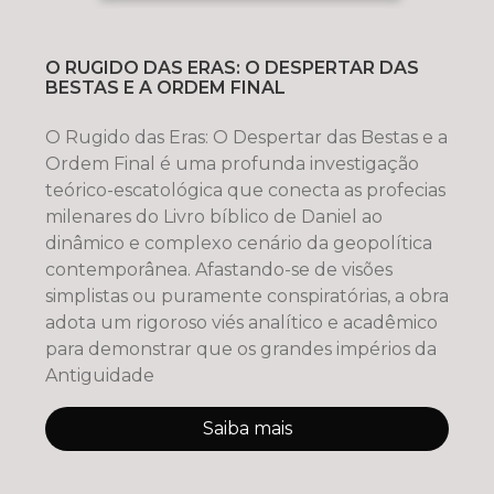
O RUGIDO DAS ERAS: O DESPERTAR DAS
BESTAS E A ORDEM FINAL
O Rugido das Eras: O Despertar das Bestas e a
Ordem Final é uma profunda investigação
teórico-escatológica que conecta as profecias
milenares do Livro bíblico de Daniel ao
dinâmico e complexo cenário da geopolítica
contemporânea. Afastando-se de visões
simplistas ou puramente conspiratórias, a obra
adota um rigoroso viés analítico e acadêmico
para demonstrar que os grandes impérios da
Antiguidade
Saiba mais