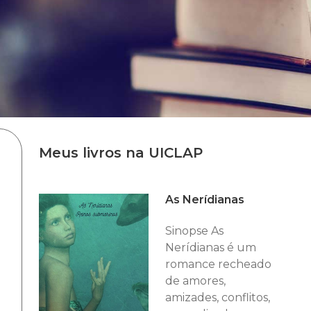
Meus livros na UICLAP
As Nerídianas
Sinopse As
Nerídianas é um
romance recheado
de amores,
amizades, conflitos,