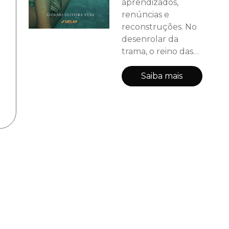
aprendizados,
renúncias e
reconstruções. No
desenrolar da
trama, o reino das
sereias abissíanas,
que vivem nas
Saiba mais
águas profundas
do oceano, se volta
contra os reinos das
sereias das águas
rasas. Em meio ao
conflito, o rei das
águas abissais é
morto, pelo rei das
nerídianas. para se
vingar, Scarlet, a
irmã do rei, rapta
Maria