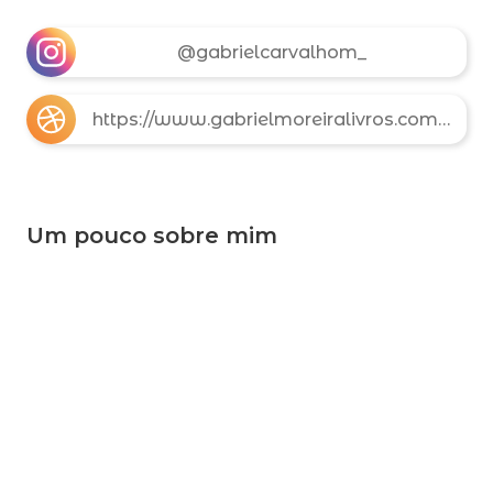
@gabrielcarvalhom_
https://www.gabrielmoreiralivros.com.br/
Um pouco sobre mim
Oi! Eu sou o Gabriel de Carvalho Moreira. Nasci
em 2010, no interior de São Paulo, e desde
pequeno sempre fui fascinado por histórias.
Ler e escrever são partes essenciais da minha
vida, e gosto de explorar diferentes gêneros,
desde fantasia e mistério até ficção científica.
Gosto muito de ciências também
. Através das
palavras, posso viajar para mundos incríveis
sem sair do lugar!