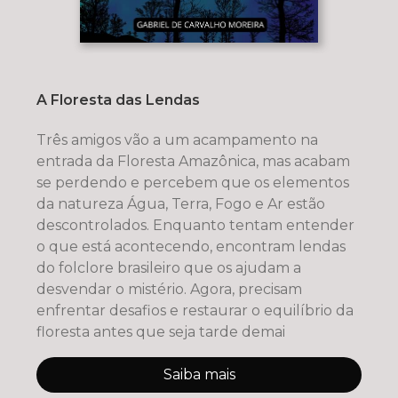
A Floresta das Lendas
Três amigos vão a um acampamento na
entrada da Floresta Amazônica, mas acabam
se perdendo e percebem que os elementos
da natureza Água, Terra, Fogo e Ar estão
descontrolados. Enquanto tentam entender
o que está acontecendo, encontram lendas
do folclore brasileiro que os ajudam a
desvendar o mistério. Agora, precisam
enfrentar desafios e restaurar o equilíbrio da
floresta antes que seja tarde demai
Saiba mais