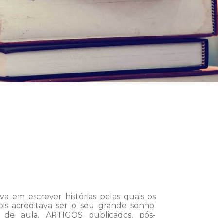
em escrever histórias pelas quais os
ois acreditava ser o seu grande sonho.
s de aula. ARTIGOS publicados, pós-