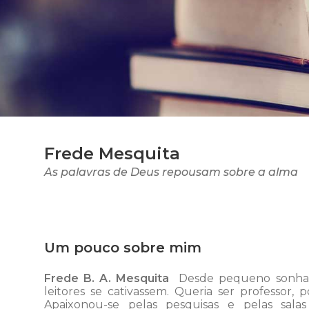
Frede Mesquita
As palavras de Deus repousam sobre a alma
Um pouco sobre mim
Frede B. A. Mesquita
Desde pequeno sonhava 
leitores se cativassem.
Queria ser professor, p
Apaixonou-se pelas pesquisas e pelas sala