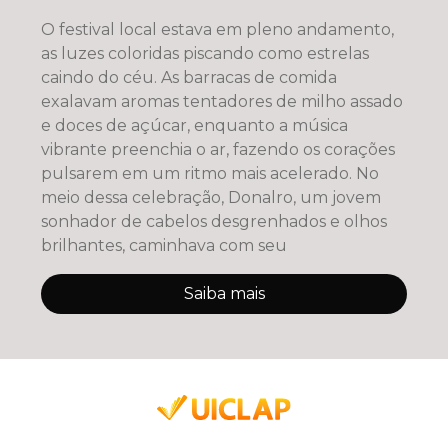
O festival local estava em pleno andamento,
as luzes coloridas piscando como estrelas
caindo do céu. As barracas de comida
exalavam aromas tentadores de milho assado
e doces de açúcar, enquanto a música
vibrante preenchia o ar, fazendo os corações
pulsarem em um ritmo mais acelerado. No
meio dessa celebração, Donalro, um jovem
sonhador de cabelos desgrenhados e olhos
brilhantes, caminhava com seu
Saiba mais