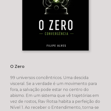
O Zero
99 universos concêntricos. Uma descida
visceral. Se a verdade é um movimento para
fora, a salvação pode estar no centro do
abismo. Em um sistema que vê trajetórias em
vez de rostos, Rav Rotsa habita a perfeição do
Nível 1. Ao receber o Entendimento, torna-se