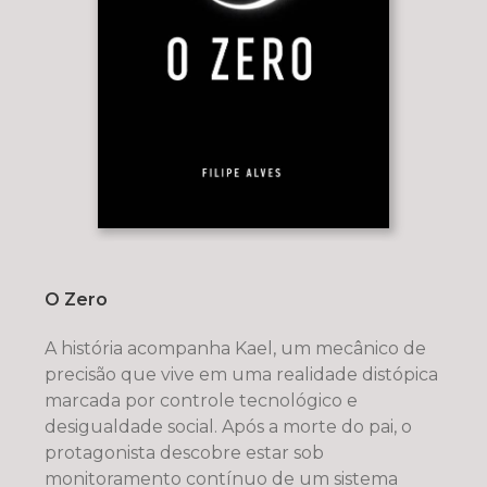
O Zero
A história acompanha Kael, um mecânico de
precisão que vive em uma realidade distópica
marcada por controle tecnológico e
desigualdade social. Após a morte do pai, o
protagonista descobre estar sob
monitoramento contínuo de um sistema