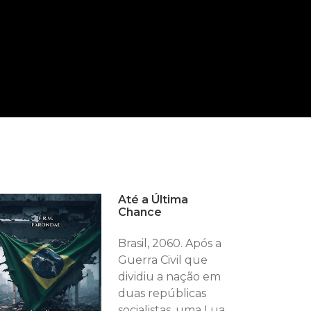
Até a Última
Chance
Brasil, 2060. Após a
Guerra Civil que
dividiu a nação em
duas repúblicas
socialistas, uma Lua