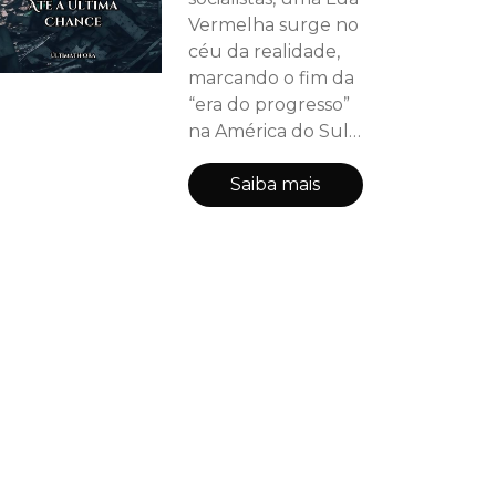
Vermelha surge no
céu da realidade,
marcando o fim da
“era do progresso”
na América do Sul.
Militares do
Exército Vermelho
Saiba mais
sitiam os distritos, e
forças
desconhecidas
alteram a
estabilidade dos
Astros no céu. No
centro da
tempestade, a
executiva de
governo mais
influente do País