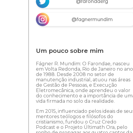
@farondaefg
@fagnermundim
Um pouco sobre mim
Fágner R. Mundim: O Farondae, nasceu
em Volta Redonda, Rio de Janeiro no ano
de 1988. Desde 2008 no setor de
manutenção industrial, atuou nas áreas
de Gestão de Pessoas, e Execução
Eletromecânica, onde aprendeu o valor
do conhecimento e a importância de um
vida firmada no solo da realidade.
Em 2015, influenciado pelos ideais de seu
mentores teólogos e filósofos do
cristianismo, fundou o Cruz Credo
Podcast e o Projeto Últimath Ora, pelo
sonho de propagar aos quatro cantos da