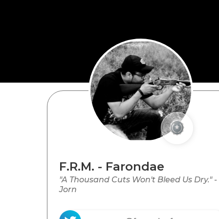
F.R.M. - Farondae
"A Thousand Cuts Won't Bleed Us Dry." -
Jorn