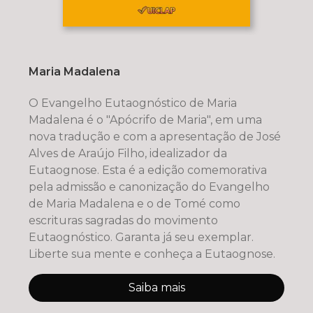
Maria Madalena
O Evangelho Eutaognóstico de Maria
Madalena é o "Apócrifo de Maria", em uma
nova tradução e com a apresentação de José
Alves de Araújo Filho, idealizador da
Eutaognose. Esta é a edição comemorativa
pela admissão e canonização do Evangelho
de Maria Madalena e o de Tomé como
escrituras sagradas do movimento
Eutaognóstico. Garanta já seu exemplar.
Liberte sua mente e conheça a Eutaognose.
Saiba mais