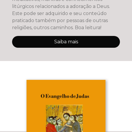
litúrgicos relacionados a adoração a Deus.
Este pode ser adquirido e seu conteúdo
praticado também por pessoas de outras
religiões, outros caminhos. Boa leitura!
Saiba mais