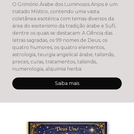
O Grimório Árabe dos Luminosos Anjos é um
tratado Místico, contendo uma vasta
coletânea esotérica com temas diversos da
área do esoterismo da tradição árabe e Sufí,
dentre os quais se destacam: A Ciência das
letras sagradas, os 99 nomes de Deus, os
quatro humores, os quatro elementos,
astrologia, teurgia angelical árabe, talismãs,
preces, curas, tratamentos, talismãs,
numerologia, alquimia herba
Saiba mais