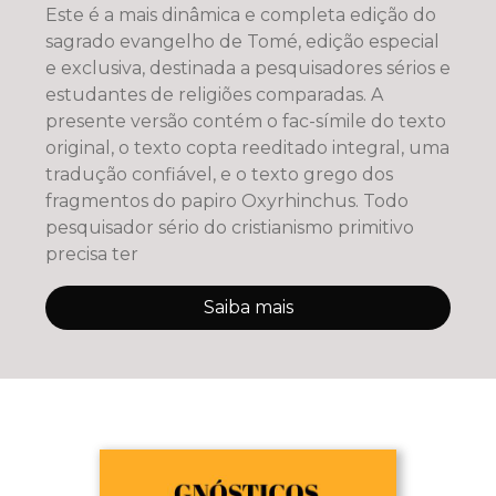
Este é a mais dinâmica e completa edição do
sagrado evangelho de Tomé, edição especial
e exclusiva, destinada a pesquisadores sérios e
estudantes de religiões comparadas. A
presente versão contém o fac-símile do texto
original, o texto copta reeditado integral, uma
tradução confiável, e o texto grego dos
fragmentos do papiro Oxyrhinchus. Todo
pesquisador sério do cristianismo primitivo
precisa ter
Saiba mais