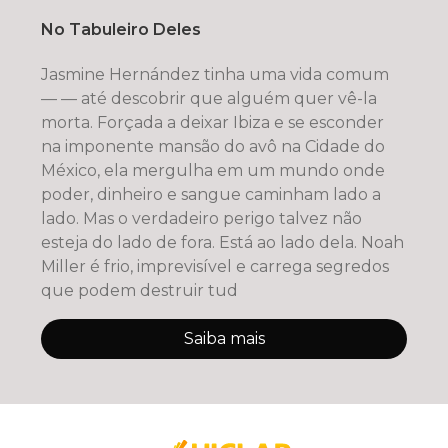
No Tabuleiro Deles
Jasmine Hernández tinha uma vida comum
— — até descobrir que alguém quer vê-la
morta. Forçada a deixar Ibiza e se esconder
na imponente mansão do avô na Cidade do
México, ela mergulha em um mundo onde
poder, dinheiro e sangue caminham lado a
lado. Mas o verdadeiro perigo talvez não
esteja do lado de fora. Está ao lado dela. Noah
Miller é frio, imprevisível e carrega segredos
que podem destruir tud
Saiba mais