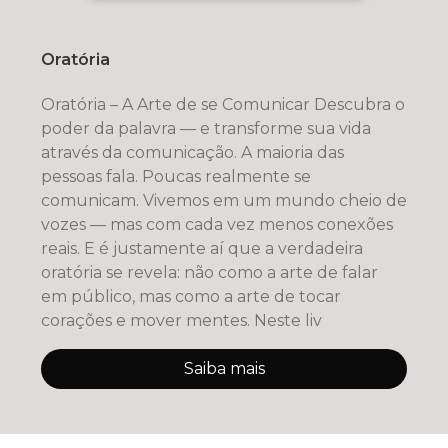
Oratória
Oratória – A Arte de se Comunicar Descubra o
poder da palavra — e transforme sua vida
através da comunicação. A maioria das
pessoas fala. Poucas realmente se
comunicam. Vivemos em um mundo cheio de
vozes — mas com cada vez menos conexões
reais. E é justamente aí que a verdadeira
oratória se revela: não como a arte de falar
em público, mas como a arte de tocar
corações e mover mentes. Neste liv
Saiba mais