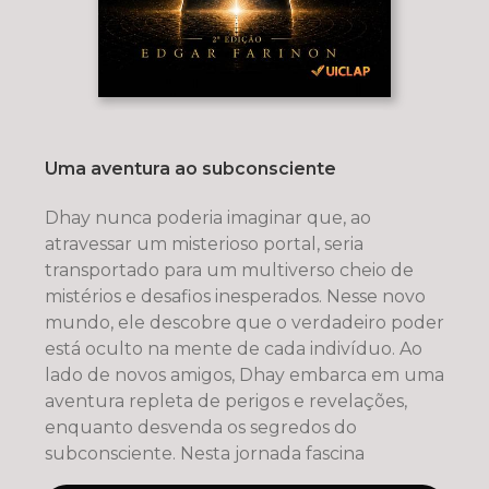
Uma aventura ao subconsciente
Dhay nunca poderia imaginar que, ao
atravessar um misterioso portal, seria
transportado para um multiverso cheio de
mistérios e desafios inesperados. Nesse novo
mundo, ele descobre que o verdadeiro poder
está oculto na mente de cada indivíduo. Ao
lado de novos amigos, Dhay embarca em uma
aventura repleta de perigos e revelações,
enquanto desvenda os segredos do
subconsciente. Nesta jornada fascina