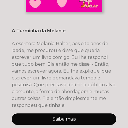
A Turminha da Melanie
A escritora Melanie Halter, aos oito anos de
idade, me procurou e disse que queria
escrever um livro comigo. Eu lhe respondi
que tudo bem. Ela então me disse: - Então,
vamos escrever agora. Eu lhe expliquei que
escrever um livro demandava tempo e
pesquisa. Que precisava definir o público alvo,
o assunto, a forma de abordagem e muitas
outras coisas. Ela então simplesmente me
respondeu que tinha e
Saiba mais