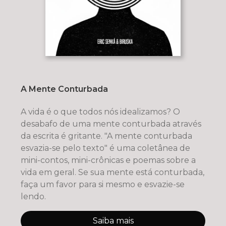
A Mente Conturbada
​A vida é o que todos nós idealizamos? O
desabafo de uma mente conturbada através
da escrita é gritante. ​"A mente conturbada
esvazia-se pelo texto" é uma coletânea de
mini-contos, mini-crônicas e poemas sobre a
vida em geral. Se sua mente está conturbada,
faça um favor para si mesmo e esvazie-se
lendo.
Saiba mais