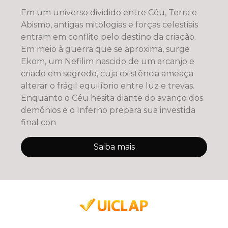
Em um universo dividido entre Céu, Terra e
Abismo, antigas mitologias e forças celestiais
entram em conflito pelo destino da criação.
Em meio à guerra que se aproxima, surge
Ekom, um Nefilim nascido de um arcanjo e
criado em segredo, cuja existência ameaça
alterar o frágil equilíbrio entre luz e trevas.
Enquanto o Céu hesita diante do avanço dos
demônios e o Inferno prepara sua investida
final con
Saiba mais