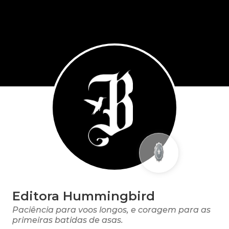
Editora Hummingbird
Paciência para voos longos, e coragem para as
primeiras batidas de asas.