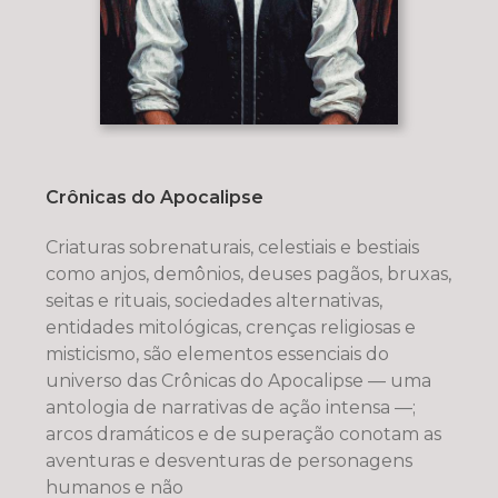
Crônicas do Apocalipse
Criaturas sobrenaturais, celestiais e bestiais
como anjos, demônios, deuses pagãos, bruxas,
seitas e rituais, sociedades alternativas,
entidades mitológicas, crenças religiosas e
misticismo, são elementos essenciais do
universo das Crônicas do Apocalipse — uma
antologia de narrativas de ação intensa —;
arcos dramáticos e de superação conotam as
aventuras e desventuras de personagens
humanos e não