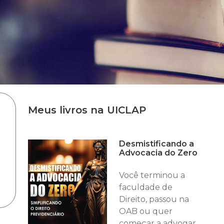
Meus livros na UICLAP
Desmistificando a
Advocacia do Zero
Você terminou a
faculdade de
Direito, passou na
OAB ou quer
começar a advogar,