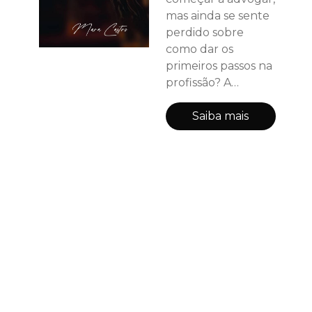
mas ainda se sente
perdido sobre
como dar os
primeiros passos na
profissão? A
insegurança do
início da carreira, a
Saiba mais
falta de
direcionamento
prático e a distância
entre a teoria
aprendida na
faculdade e a
realidade da
advocacia fazem
parte da trajetória
de muitos
profissionais. E foi