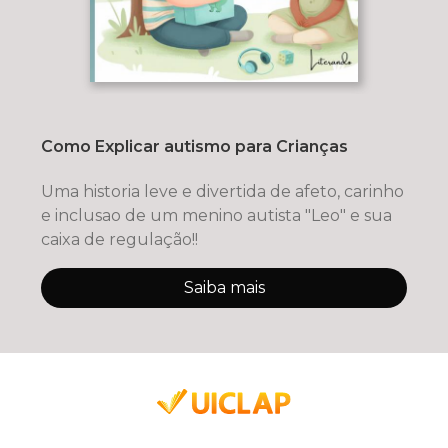
Como Explicar autismo para Crianças
Uma historia leve e divertida de afeto, carinho
e inclusao de um menino autista "Leo" e sua
caixa de regulação!!
Saiba mais