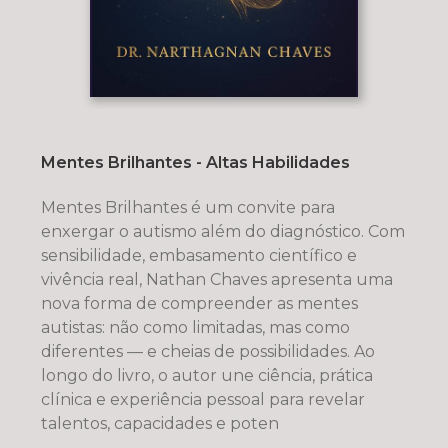
Mentes Brilhantes - Altas Habilidades
Mentes Brilhantes é um convite para
enxergar o autismo além do diagnóstico. Com
sensibilidade, embasamento científico e
vivência real, Nathan Chaves apresenta uma
nova forma de compreender as mentes
autistas: não como limitadas, mas como
diferentes — e cheias de possibilidades. Ao
longo do livro, o autor une ciência, prática
clínica e experiência pessoal para revelar
talentos, capacidades e poten