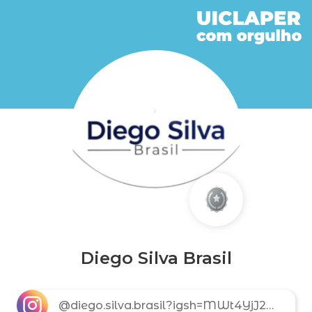
Diego Silva Brasil
@diego.silva.brasil?igsh=MWt4YjJ2M2JxaHNnaw==