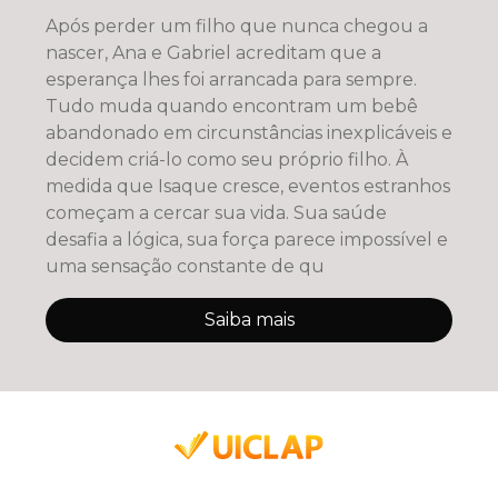
Após perder um filho que nunca chegou a
nascer, Ana e Gabriel acreditam que a
esperança lhes foi arrancada para sempre.
Tudo muda quando encontram um bebê
abandonado em circunstâncias inexplicáveis e
decidem criá-lo como seu próprio filho. À
medida que Isaque cresce, eventos estranhos
começam a cercar sua vida. Sua saúde
desafia a lógica, sua força parece impossível e
uma sensação constante de qu
Saiba mais