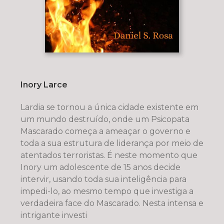
Inory Larce
Lardia se tornou a única cidade existente em
um mundo destruído, onde um Psicopata
Mascarado começa a ameaçar o governo e
toda a sua estrutura de liderança por meio de
atentados terroristas. É neste momento que
Inory um adolescente de 15 anos decide
intervir, usando toda sua inteligência para
impedi-lo, ao mesmo tempo que investiga a
verdadeira face do Mascarado. Nesta intensa e
intrigante investi