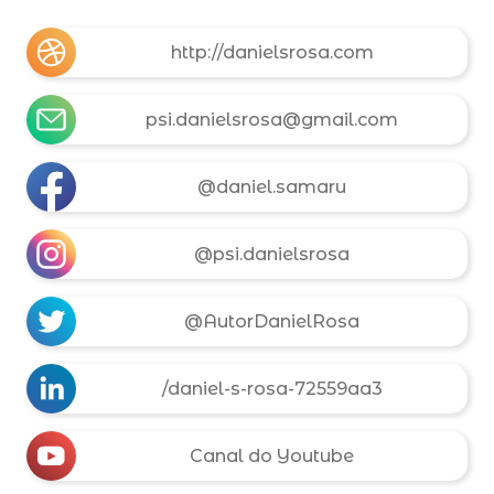
http://danielsrosa.com
psi.danielsrosa@gmail.com
@daniel.samaru
@psi.danielsrosa
@AutorDanielRosa
/daniel-s-rosa-72559aa3
Canal do Youtube