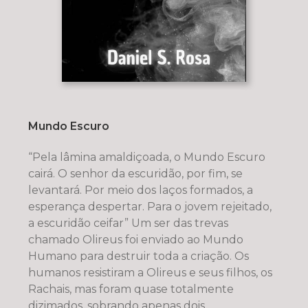
Mundo Escuro
“Pela lâmina amaldiçoada, o Mundo Escuro
cairá. O senhor da escuridão, por fim, se
levantará. Por meio dos laços formados, a
esperança despertar. Para o jovem rejeitado,
a escuridão ceifar” Um ser das trevas
chamado Olireus foi enviado ao Mundo
Humano para destruir toda a criação. Os
humanos resistiram a Olireus e seus filhos, os
Rachais, mas foram quase totalmente
dizimados, sobrando apenas dois