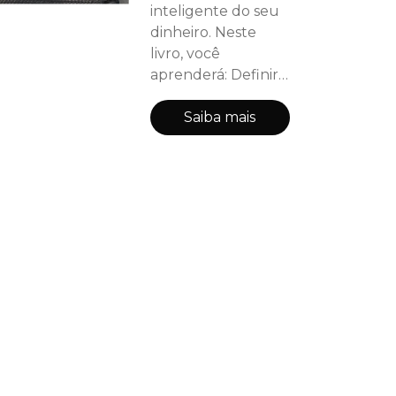
inteligente do seu
dinheiro. Neste
livro, você
aprenderá: Definir
metas financeiras
claras e alcançáveis:
Saiba mais
Diga adeus às
finanças sem rumo
e estabeleça
objetivos concretos
para construir seu
futuro financeiro.
Gerenciar seu
dinheiro com
sabedoria: Domine
a arte de elaborar
orçamentos,
controlar gastos e