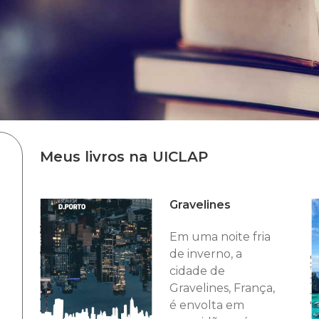
Meus livros na UICLAP
Gravelines
Em uma noite fria
de inverno, a
cidade de
Gravelines, França,
é envolta em