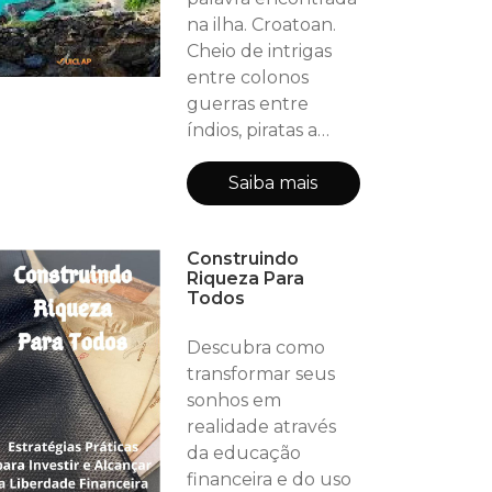
na ilha. Croatoan.
Cheio de intrigas
entre colonos
guerras entre
índios, piratas a
busca da paz e
sobrevivência. 10
Saiba mais
emocionantes
capítulos cheio de
Construindo
guerras suspense e
Riqueza Para
amor com ajudas
Todos
mútuas entre
povos e diferenças
Descubra como
culturais difícil de
transformar seus
superar. Capítulo
sonhos em
01- A Expedição
realidade através
Perdida Capítulo
da educação
02- A Ilha Mis
financeira e do uso