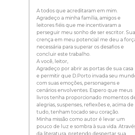
A todos que acreditaram em mim.
Agradeço a minha família, amigos e
leitores fiéis que me incentivaram a
perseguir meu sonho de ser escritor. Su
crença em meu potencial me deu a forç
necessária para superar os desafios e
concluir este trabalho.
A você, leitor,
Agradeço por abrir as portas de sua casa
e permitir que D.Porto invada seu mund
com suas emoções, personagens e
cenários envolventes. Espero que meus
livros tenha proporcionado momentos d
alegrias, suspenses, reflexões e, acima de
tudo, tenham tocado seu coração.
Minha missão como autor é levar um
pouco de luz e sombra à sua vida. Atravé
da literatura, pretendo despertar sua