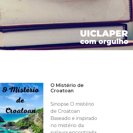
O Mistério de
Croatoan
Sinopse O mistério
de Croatoan
Baseado e inspirado
no mistério da
palavra encontrada