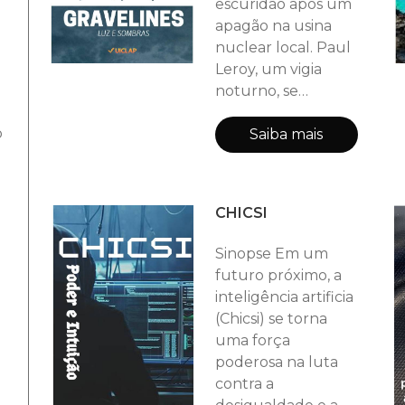
escuridão após um
apagão na usina
nuclear local. Paul
Leroy, um vigia
noturno, se
encontra no centro
o
da crise, lutando
Saiba mais
para entender o
que aconteceu e
proteger sua
CHICSI
família. Enquanto a
cidade se recupera
Sinopse Em um
do apagão, um
futuro próximo, a
ataque cibernético
inteligência artificia
é realizado na usina
(Chicsi) se torna
nuclear. O vírus,
uma força
implantado no
poderosa na luta
notebook, coloca
contra a
em risco a seguran