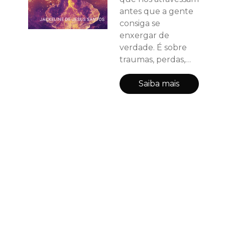
antes que a gente
consiga se
enxergar de
verdade. É sobre
traumas, perdas,
relações que
machucam e os
Saiba mais
ciclos que insistem
em se repetir. Mas
também é sobre o
instante em que,
mesmo em
pedaços, a gente
decide que já não
cabe mais se anular
ou sobreviver em
silêncio. Este livro é
um convite