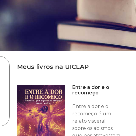
Meus livros na UICLAP
Entre a dor e o
recomeço
Entre a dor e o
recomeço é um
relato visceral
sobre os abismos
que nos atravessam