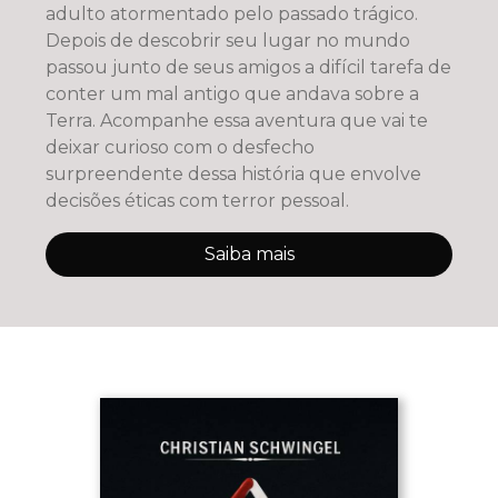
adulto atormentado pelo passado trágico.
Depois de descobrir seu lugar no mundo
passou junto de seus amigos a difícil tarefa de
conter um mal antigo que andava sobre a
Terra. Acompanhe essa aventura que vai te
deixar curioso com o desfecho
surpreendente dessa história que envolve
decisões éticas com terror pessoal.
Saiba mais