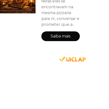
feiras eles se
encontravam na
mesma pizzaria
para rir, conversar e
prometer que a
amizade deles
duraria para
Saiba mais
sempre. Eles
chamavam aquele
grupo de Pizza
Club. Mas uma
noite tudo mudou.
Depois de um
acontecimento
estranho, uma das
pessoas do grupo
desapareceu e o
clube nunca mais
foi o mesmo. O