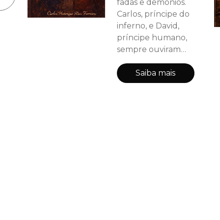
fadas e demônios.
Carlos, príncipe do
inferno, e David,
príncipe humano,
sempre ouviram
histórias um sobre
o outro — mas
Saiba mais
nada os preparou
para o instante em
que se
encontraram no
salão iluminado por
magia. Quando
Carlos o convida
para dançar,
olhares se voltam,
intrigas começam e
alianças são
ameaçadas. Entre