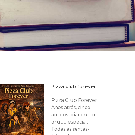
Pizza club forever
Pizza Club Forever
Anos atrás, cinco
amigos criaram um
grupo especial.
Todas as sextas-