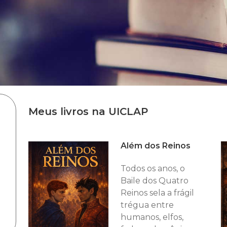
Meus livros na UICLAP
Além dos Reinos
Todos os anos, o
Baile dos Quatro
Reinos sela a frágil
trégua entre
humanos, elfos,