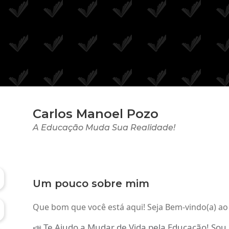
Carlos Manoel Pozo
A Educação Muda Sua Realidade!
Um pouco sobre mim
Que bom que você está aqui! Seja Bem-vindo(a) ao 
📣 Te Ajudo a Mudar de Vida pela Educação! Sou