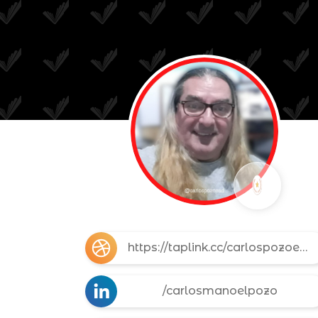
https://taplink.cc/carlospozoead
/carlosmanoelpozo