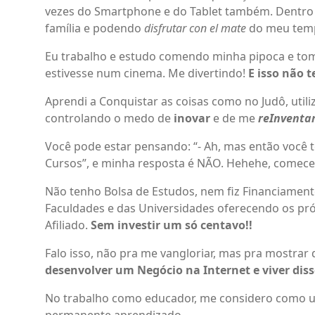
vezes do Smartphone e do Tablet também. Dentro 
família e podendo
disfrutar con el mate
do meu temp
Eu trabalho e estudo comendo minha pipoca e t
estivesse num cinema. Me divertindo!
E isso não 
Aprendi a Conquistar as coisas como no Judô, utili
controlando o medo de
inovar
e de me
reInventa
Você pode estar pensando: “- Ah, mas então você 
Cursos”, e minha resposta é NÃO. Hehehe, comec
Não tenho Bolsa de Estudos, nem fiz Financiamento
Faculdades e das Universidades oferecendo os pró
Afiliado.
Sem investir um só centavo!!
Falo isso, não pra me vangloriar, mas pra mostrar
desenvolver um Negócio na Internet e viver diss
No trabalho como educador, me considero como