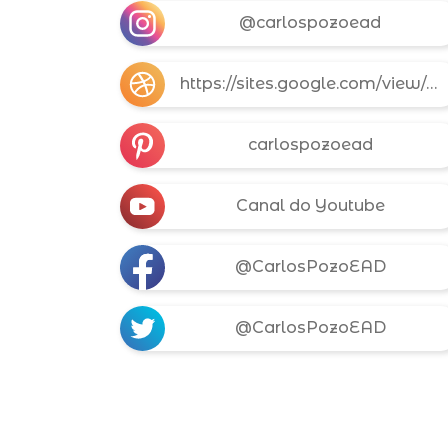
@carlospozoead
https://sites.google.com/view/carlospozoead/
carlospozoead
Canal do Youtube
@CarlosPozoEAD
@CarlosPozoEAD