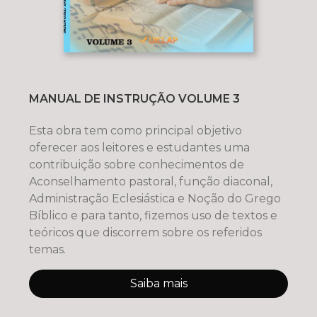
MANUAL DE INSTRUÇÃO VOLUME 3
Esta obra tem como principal objetivo
oferecer aos leitores e estudantes uma
contribuição sobre conhecimentos de
Aconselhamento pastoral, função diaconal,
Administração Eclesiástica e Noção do Grego
Bíblico e para tanto, fizemos uso de textos e
teóricos que discorrem sobre os referidos
temas.
Saiba mais