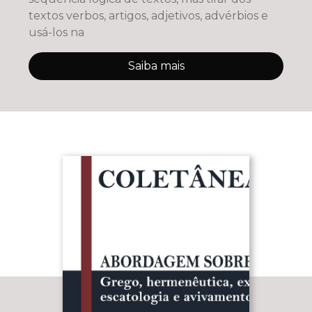
textos verbos, artigos, adjetivos, advérbios e
usá-los na
Saiba mais