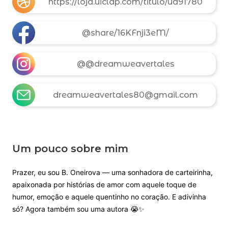
https://loja.uiclap.com/titulo/ua91780
@share/16KFnji3eM/
@@dreamweavertales
dreamweavertales80@gmail.com
Um pouco sobre mim
Prazer, eu sou B. Oneirova — uma sonhadora de carteirinha,
apaixonada por histórias de amor com aquele toque de
humor, emoção e aquele quentinho no coração. E adivinha
só? Agora também sou uma autora 😭✨