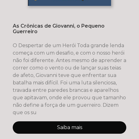
As Crônicas de Giovanni, o Pequeno
Guerreiro
O Despertar de um Herói Toda grande lenda
começa com um desafio, e com o nosso herói
não foi diferente. Antes mesmo de aprender a
correr como o vento ou de lançar suas teias
de afeto, Giovanni teve que enfrentar sua
batalha mais difícil. Foi uma luta silenciosa,
travada entre paredes brancas e aparelhos
que apitavam, onde ele provou que tamanho
não define a força de um guerreiro. ​Dizem
que os su
Saiba mais