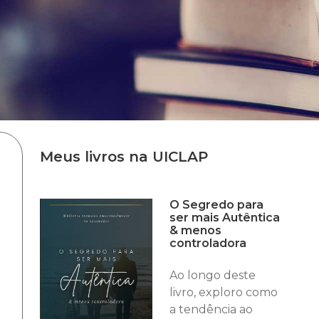
Meus livros na UICLAP
O Segredo para
ser mais Autêntica
& menos
controladora
Ao longo deste
livro, exploro como
a tendência ao