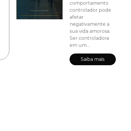
comportamento
controlador pode
afetar
negativamente a
sua vida amorosa.
Ser controladora
em um
relacionamento
amoroso pode ser
Saiba mais
muito prejudicial à
sua vida de várias
maneiras, desde
afetar
negativamente a
saúde emocional
até levar ao
término do
relacionamento.
Você vai aprender a