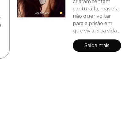
criaram tentam
capturá-la, mas ela
não quer voltar
r
para a prisão em
e
que vivia. Sua vida
então se torna
apenas uma
Saiba mais
questão de
sobreviver e se
esconder até
conhecer William,
que a convence a
se arriscar numa
aventura perigosa
em busca de
vingança e
revolução.