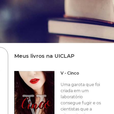
Meus livros na UICLAP
a
V - Cinco
Uma garota que foi
criada em um
laboratório
consegue fugir e os
cientistas que a