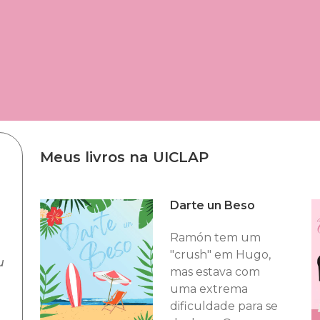
Meus livros na UICLAP
Darte un Beso
Ramón tem um
"crush" em Hugo,
u
mas estava com
uma extrema
dificuldade para se