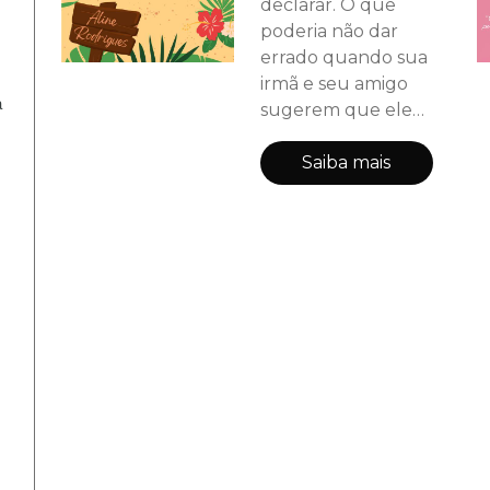
declarar. O que
poderia não dar
errado quando sua
irmã e seu amigo
a
sugerem que ele
faça uma serenata?
.
Saiba mais