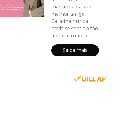
madrinha da sua
melhor amiga.
Catarina nunca
havia se sentido tão
ansiosa quanto
naquele instante,
quando Hizadora,
Saiba mais
em pessoa, a
convidou para ser
sua madrinha.
Óbvio que ela
estava feliz, afinal,
se tratava do
casamento da sua
melhor amiga. O
único detalhe - e
talvez o "problema"
- era que a