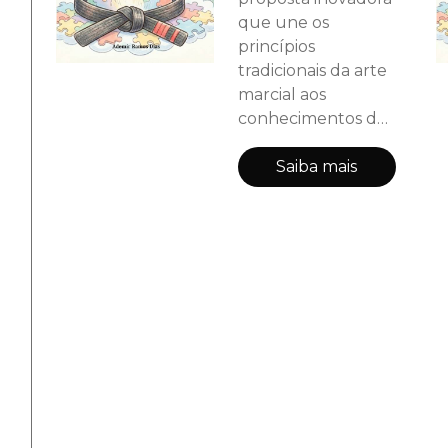
que une os
princípios
tradicionais da arte
marcial aos
conhecimentos da
neurociência, da
educação e das
Saiba mais
práticas inclusivas,
demonstrando que
o desenvolvimento
humano vai muito
além do
aprendizado
técnico. Ao longo
dos capítulos, são
abordados
aspectos
relacionados ao