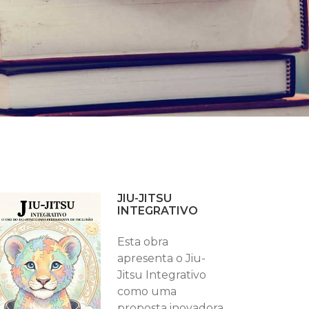
JIU-JITSU
INTEGRATIVO
Esta obra
apresenta o Jiu-
Jitsu Integrativo
como uma
proposta inovadora