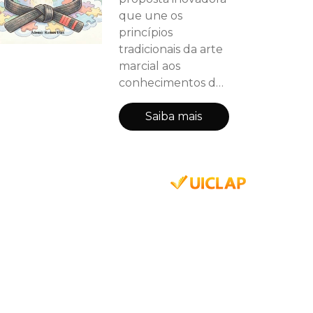
que une os
princípios
tradicionais da arte
marcial aos
conhecimentos da
neurociência, da
educação e das
Saiba mais
práticas inclusivas,
demonstrando que
o desenvolvimento
humano vai muito
além do
aprendizado
técnico. Ao longo
dos capítulos, são
abordados
aspectos
relacionados ao