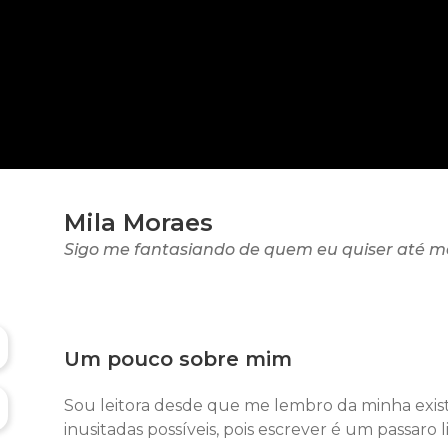
Mila Moraes
Sigo me fantasiando de quem eu quiser até me
Um pouco sobre mim
Sou leitora desde que me lembro da minha existe
inusitadas possíveis, pois escrever é um passaro