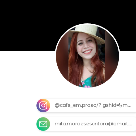
@cafe_em.prosa/?igshid=YmMyMTA2M2Y=
mila.moraesescritora@gmail.com