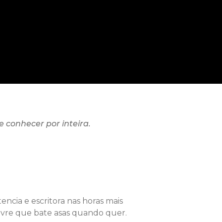
 conhecer por inteira.
ncia e escritora nas horas mais
 livre que bate asas quando quer.