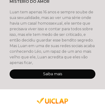
MISTÉRIO DO AMOR
Luan tem apenas 16 anos e sempre soube de
sua sexualidade, mas ao ver uma série onde
havia um casal homossexual, ele sente que
precisava viver isso e contar para todos sobre
isso, mas ele tem medo de ser criticado, e
então decidiu guardar esse bendito segredo.
Mas Luan em uma de suas redes sociais acaba
conhecendo Léo, um rapaz de um ano mais
velho que ele, Luan acredita que eles vão
apenas ficar,
Saiba mais