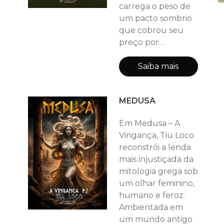
cedo que ser
carrega o peso de
diferente da m
um pacto sombrio
que cobrou seu
preço por
gerações. Aqui, o
sobrenatural se
Saiba mais
entrelaça com o
preconceito:
MEDUSA
racismo, bruxas e
entidades ganham
Em Medusa – A
forma em
Vingança, Tiu Loco
personagens
reconstrói a lenda
carismáticos,
mais injustiçada da
conduzindo a um
mitologia grega sob
final que arrepia e
um olhar feminino,
emociona pela
humano e feroz.
força de um amor
Ambientada em
interrompido no
um mundo antigo
passado. Mais que