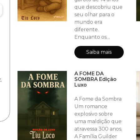
que descobriu que
seu olhar para o
mundo era
diferente.
Enquanto os
outros corriam
atrás de certezas e
Saiba mais
rótulos, ele preferia
o silêncio das
A FOME DA
perguntas e o grito
SOMBRA Edição
.
da própria alma.
Luxo
São poesias que
falam de amor,
A Fome da Sombra
medo, descobertas
Um romance
e de uma forma
explosivo sobre
única de existir — a
uma maldição que
visão sensível de
atravessa 300 anos.
quem aprende
A Família Guilder