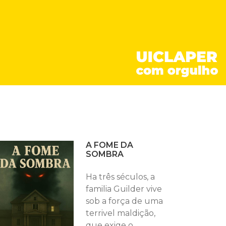
A FOME DA
SOMBRA
Ha três séculos, a
familia Guilder vive
sob a força de uma
terrivel maldição,
que exige o