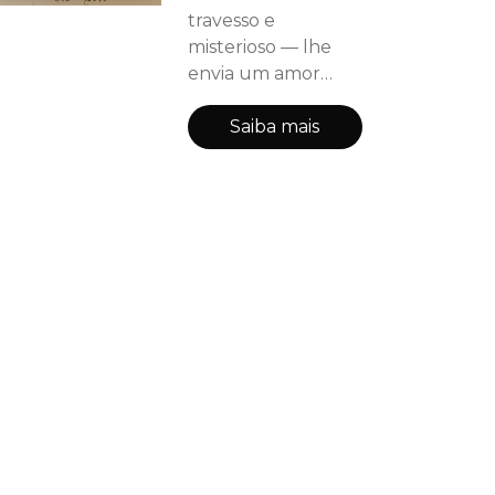
malignas jogam no
travesso e
t
misterioso — lhe
envia um amor
improvável: um
belo fantasma que
Saiba mais
invade sua casa e
vira seu mundo de
cabeça pra baixo.
Entre aparições,
taças de
champanhe e a
vizinha mais
bisbilhoteira do
bairro, esta
comédia romântica
transforma o riso
em ternura e a
saudade em