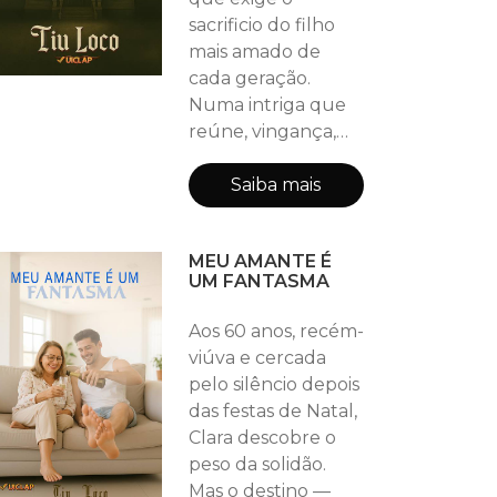
sacrificio do filho
mais amado de
cada geração.
Numa intriga que
reúne, vingança,
homofobia, racismo
e preconceito, a
Saiba mais
única chance de se
quebrar a
MEU AMANTE É
maldição, é o amor
UM FANTASMA
entre dois homens
que foram
Aos 60 anos, recém-
separados e
viúva e cercada
queimados vivos no
pelo silêncio depois
passado. Uma
das festas de Natal,
trama onde a força
Clara descobre o
da Reencarnação,
peso da solidão.
Bruxas e sombras
Mas o destino —