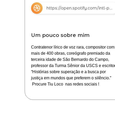
https://open.spotify.com/intl-pt/artist/55ey0bwXTq5diGL0WzAapz?si=DMvqqES4QmqsN0Zr9Y-Qhw
Um pouco sobre mim
Contratenor lírico de voz rara, compositor com
mais de 400 obras, coreógrafo premiado da
terceira idade de São Bernardo do Campo,
professor da Turma Sênior da USCS e escritor
“Histórias sobre superação e a busca por
justiça em mundos que preferem o silêncio.”
Procure Tiu Loco nas redes sociais !